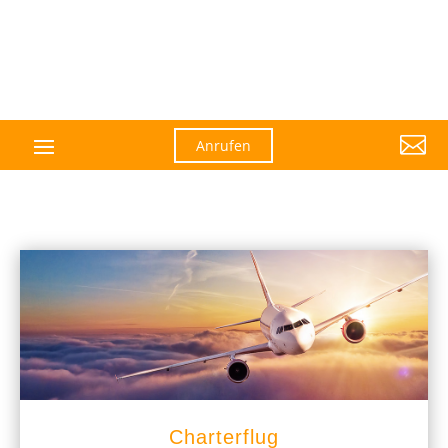

Anrufen
Charterflug