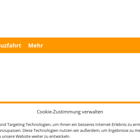
uzfahrt
Mehr
Cookie-Zustimmung verwalten
Rechtliche Informationen
nd Targeting Technologien, um Ihnen ein besseres Internet-Erlebnis zu erm
 anzupassen. Diese Technologien nutzen wir außerdem, um Ergebnisse zu m
Impressum
|
Datenschutzerklärung
|
Online Check-In
|
nsere Website weiter zu entwickeln.