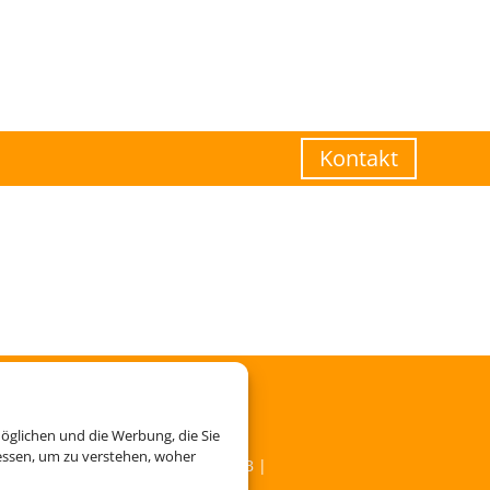
Kontakt
öglichen und die Werbung, die Sie
essen, um zu verstehen, woher
Service
|
Blacklisted Airlines
|
AGB
|